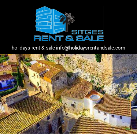
holidays rent & sale info@holidaysrentandsale.com